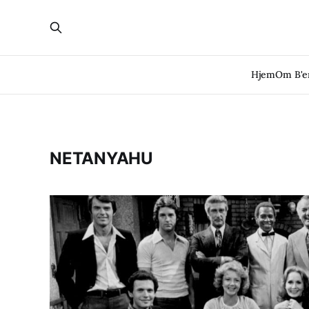
Hjem
Om B'
NETANYAHU