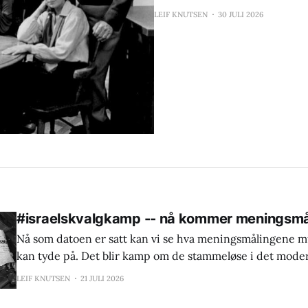
LEIF KNUTSEN
30 JULI 2026
#israelskvalgkamp -- nå kommer meningsmå
Nå som datoen er satt kan vi se hva meningsmålingene m
kan tyde på. Det blir kamp om de stammeløse i det moder
LEIF KNUTSEN
21 JULI 2026