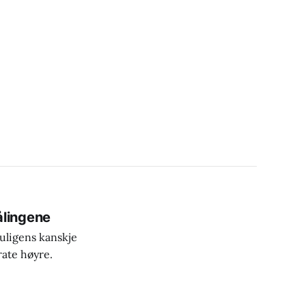
lingene
uligens kanskje
ate høyre.