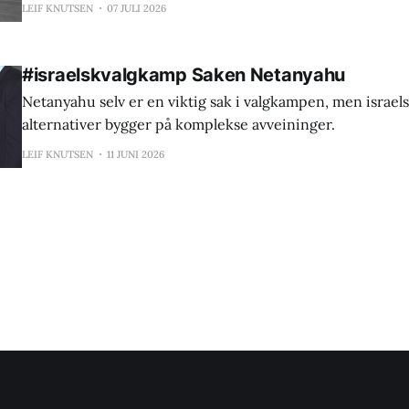
politikk
LEIF KNUTSEN
07 JULI 2026
#israelskvalgkamp Saken Netanyahu
Netanyahu selv er en viktig sak i valgkampen, men israel
alternativer bygger på komplekse avveininger.
LEIF KNUTSEN
11 JUNI 2026