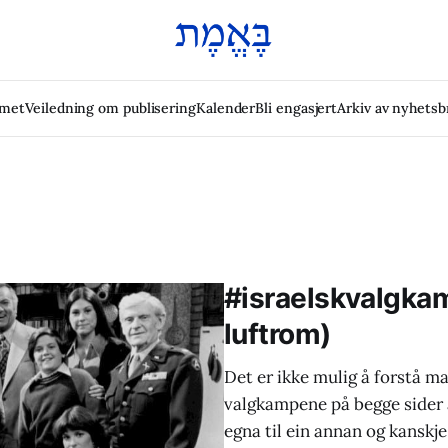
emet
Veiledning om publisering
Kalender
Bli engasjert
Arkiv av nyhetsb
#israelskvalgkamp
luftrom)
Det er ikke mulig å forstå ma
valgkampene på begge sider 
egna til ein annan og kanskje