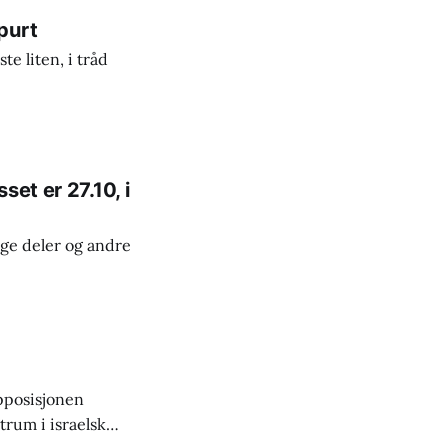
purt
e liten, i tråd
et er 27.10, i
ge deler og andre
opposisjonen
trum i israelsk