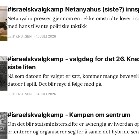
#israelskvalgkamp Netanyahus (siste?) inns
Netanyahu presser gjennom en rekke omstridte lover i sist
med hans tilvante politiske taktikk
LEIF KNUTSEN
16 JULI 2026
#israelskvalgkamp - valgdag for det 26. Kness
siste liten
Nå som datoen for valget er satt, kommer mange bevegeli
datoer i spill. Det blir mye å følge med på.
LEIF KNUTSEN
14 JULI 2026
#israelskvalgkamp - Kampen om sentrum
Om det blir statsministerskifte er avhengig av hvordan 
orienterer og organiserer seg for å samle det hybride sen