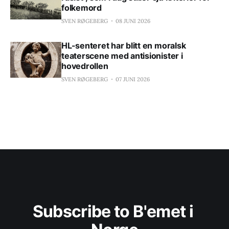
folkemord
SVEN RØGEBERG
08 JUNI 2026
HL-senteret har blitt en moralsk
teaterscene med antisionister i
hovedrollen
SVEN RØGEBERG
07 JUNI 2026
Subscribe to B'emet i 