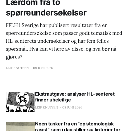
Lærdom fra to
spørreundersøkelser
FFLH i Sverige har publisert resultater fra en
spørreundersøkelse som passer godt tematisk med
HL-senterets undersøkelser og har fem felles
spørsmål. Hva kan vi lære av disse, og hva bør nå
gjøres?
LEIF KNUTSEN
09 JUNI 2026
Ekstrautgave: analyser HL-senteret
finner ubeleilige
LEIF KNUTSEN
08 JUNI 2026
Noen tanker fra en "epistemologisk
rasist", som i dag stiller sju kriterier for