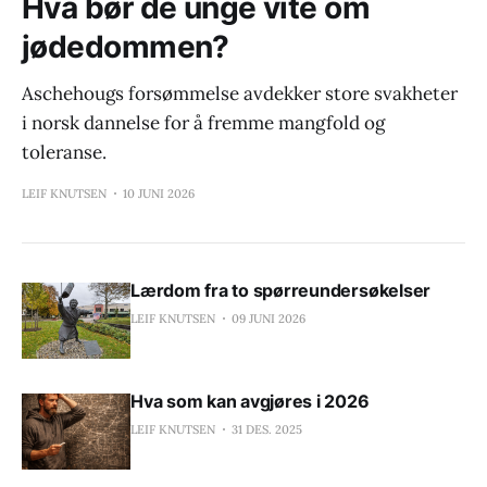
Hva bør de unge vite om
jødedommen?
Aschehougs forsømmelse avdekker store svakheter
i norsk dannelse for å fremme mangfold og
toleranse.
LEIF KNUTSEN
10 JUNI 2026
Lærdom fra to spørreundersøkelser
LEIF KNUTSEN
09 JUNI 2026
Hva som kan avgjøres i 2026
LEIF KNUTSEN
31 DES. 2025