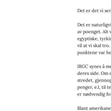
Det er det vi ser
Det er naturligv
av poenget. Alt 
egyptiske, tyrk
vil at vi skal t
punktene var hel
IRGC synes å men
deres side. Om 
stredet, gjenno
penger, e.l, til
er nødvendig fo
Blant amerikane