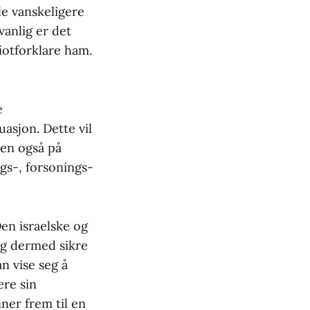
le vanskeligere
anlig er det
iotforklare ham.
e
uasjon. Dette vil
men også på
gs-, forsonings-
Den israelske og
og dermed sikre
n vise seg å
ere sin
ner frem til en