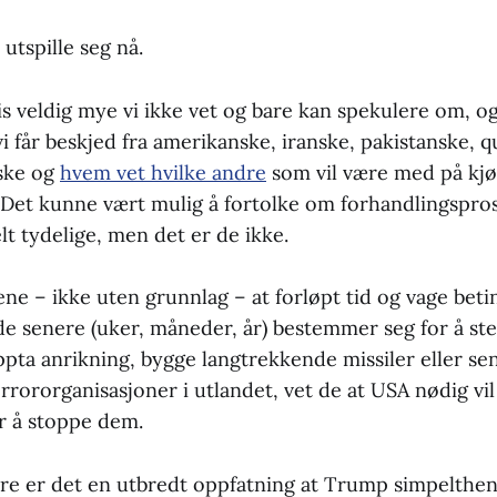
 utspille seg nå.
is veldig mye vi ikke vet og bare kan spekulere om, og
vi får beskjed fra amerikanske, iranske, pakistanske, q
iske og
hvem vet hvilke andre
som vil være med på kjø
ro. Det kunne vært mulig å fortolke om forhandlingspro
t tydelige, men det er de ikke.
e – ikke uten grunnlag – at forløpt tid og vage beti
de senere (uker, måneder, år) bestemmer seg for å s
ppta anrikning, bygge langtrekkende missiler eller se
 terrororganisasjoner i utlandet, vet de at USA nødig vi
r å stoppe dem.
re er det en utbredt oppfatning at Trump simpelthen 