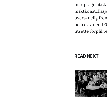
mer pragmatisk 
maktkonstellasjo
overskuelig fre
bedre av der. IR
utsette forplikte
READ NEXT