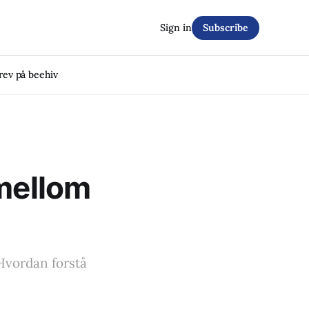
Sign in
Subscribe
rev på beehiv
 mellom
 Hvordan forstå