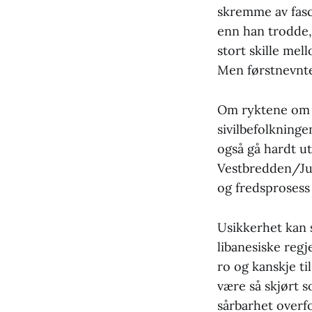
skremme av fasci
enn han trodde,
stort skille me
Men førstnevnte
Om ryktene om f
sivilbefolkninge
også gå hardt u
Vestbredden/Jude
og fredsprosess 
Usikkerhet kan s
libanesiske reg
ro og kanskje ti
være så skjørt 
sårbarhet overfo