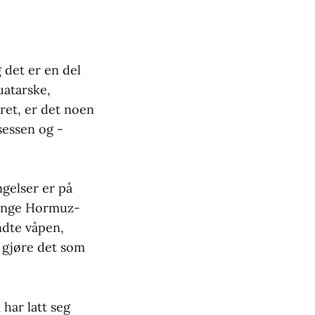
 det er en del
uatarske,
ret, er det noen
sessen og -
ngelser er på
tenge Hormuz-
ndte våpen,
l gjøre det som
har latt seg