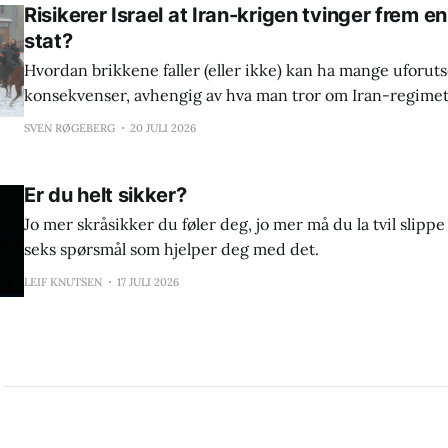
Risikerer Israel at Iran-krigen tvinger frem e
stat?
Hvordan brikkene faller (eller ikke) kan ha mange uforuts
konsekvenser, avhengig av hva man tror om Iran-regimet
egentlige intensjoner
SVEN RØGEBERG
20 JULI 2026
Er du helt sikker?
Jo mer skråsikker du føler deg, jo mer må du la tvil slipp
seks spørsmål som hjelper deg med det.
LEIF KNUTSEN
17 JULI 2026