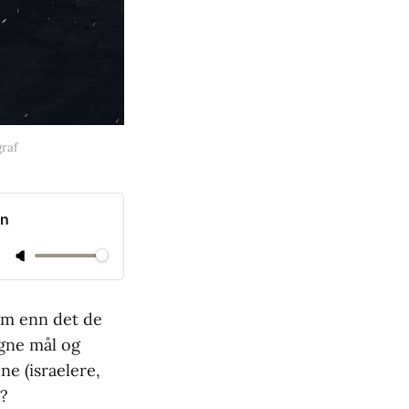
graf
an
kum enn det de
egne mål og
ne (israelere,
r?