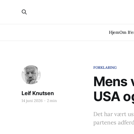
Hjem
Om B'
FORKLARING
Mens v
USA og
Leif Knutsen
14 juni 2026
2 min
Det har vært us
partenes adfer