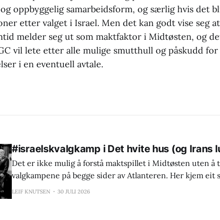
og oppbyggelig samarbeidsform, og særlig hvis det bl
ner etter valget i Israel. Men det kan godt vise seg a
mtid melder seg ut som maktfaktor i Midtøsten, og de
GC vil lete etter alle mulige smutthull og påskudd for 
lser i en eventuell avtale.
#israelskvalgkamp i Det hvite hus (og Irans l
Det er ikke mulig å forstå maktspillet i Midtøsten uten å 
valgkampene på begge sider av Atlanteren. Her kjem eit
egna til ein annan og kanskje betre form for forvirring.
LEIF KNUTSEN
30 JULI 2026