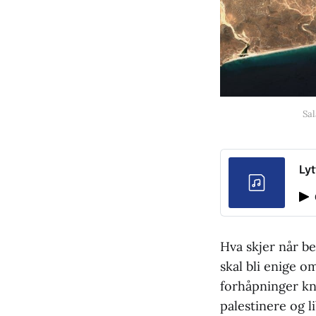
Sal
Lyt
Hva skjer når b
skal bli enige 
forhåpninger kny
palestinere og l