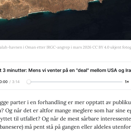
alah-havnen i Oman etter IRGC-angrep i mars 2026 CC BY 4.0 ukjent foto
t 3 minutter: Mens vi venter på en "deal" mellom USA og Ir
0:00
/
3:14
1×
egge parter i en forhandling er mer opptatt av publi
om? Og når det er altfor mange meglere som har sine 
ttet til utfallet? Og når de mest sårbare interessente
ibanesere) må pent stå på gangen eller aldeles utenfo