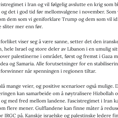
stregimet i Iran og vil følgelig avslutte en krig som b
 og det i god tid før mellomvalgene i november. Som v
llom dem som vi geniforklare Trump og dem som vil id
 sliter mer enn før.
orliket viser seg å være sanne, setter det den iransk
n, hele Israel og store deler av Libanon i en umulig sit
tover palestinerne i området, først og fremst i Gaza 
a og Samaria. Alle forutsetninger for en stabiliserin
forsvinner når spenningen i regionen tiltar.
lå mange veier, og positive scenarioer også mulige. 
jeringen kan samarbeide om å nøytralisere Hizbollah 
l og med fred mellom landene. Fascistregimet i Iran ka
som flere mener. Gulflandene kan finne måter å redus
r IRGC på. Kanskje israelske og palestinske ledere fin