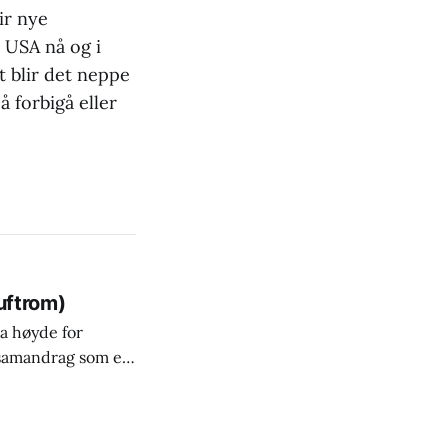
ir nye
t USA nå og i
t blir det neppe
å forbigå eller
uftrom)
ta høyde for
 samandrag som er