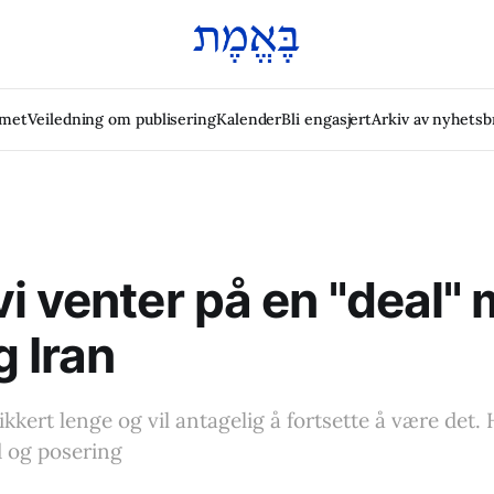
emet
Veiledning om publisering
Kalender
Bli engasjert
Arkiv av nyhetsb
i venter på en "deal"
 Iran
ikkert lenge og vil antagelig å fortsette å være det.
d og posering