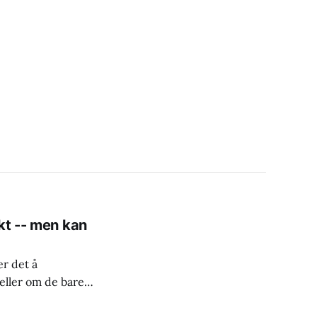
kt -- men kan
er det å
eller om de bare
stem.