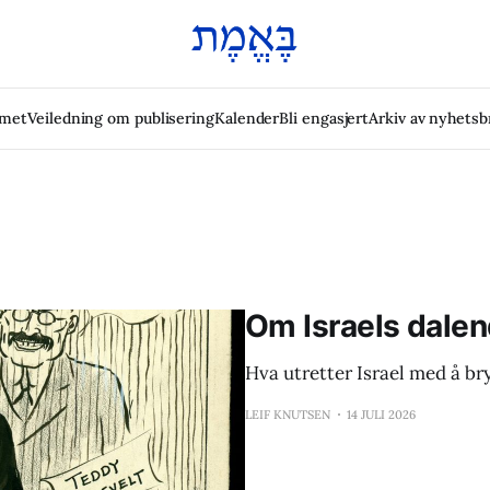
emet
Veiledning om publisering
Kalender
Bli engasjert
Arkiv av nyhetsb
Om Israels dalen
Hva utretter Israel med å br
LEIF KNUTSEN
14 JULI 2026