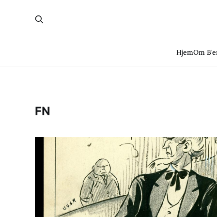
Hjem
Om B'
FN