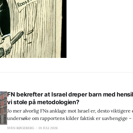
FN bekrefter at Israel dreper barn med hensi
vi stole på metodologien?
Jo mer alvorlig FNs anklage mot Israel er, desto viktigere 
undersøke om rapportens kilder faktisk er uavhengige – 
bekrefter hverandre innenfor samme informasjonsøkosy
SVEN RØGEBERG
01 JULI 2026