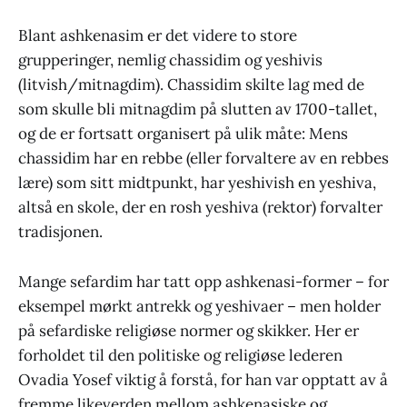
Blant ashkenasim er det videre to store
grupperinger, nemlig chassidim og yeshivis
(litvish/mitnagdim). Chassidim skilte lag med de
som skulle bli mitnagdim på slutten av 1700-tallet,
og de er fortsatt organisert på ulik måte: Mens
chassidim har en rebbe (eller forvaltere av en rebbes
lære) som sitt midtpunkt, har yeshivish en yeshiva,
altså en skole, der en rosh yeshiva (rektor) forvalter
tradisjonen.
Mange sefardim har tatt opp ashkenasi-former – for
eksempel mørkt antrekk og yeshivaer – men holder
på sefardiske religiøse normer og skikker. Her er
forholdet til den politiske og religiøse lederen
Ovadia Yosef viktig å forstå, for han var opptatt av å
fremme likeverden mellom ashkenasiske og