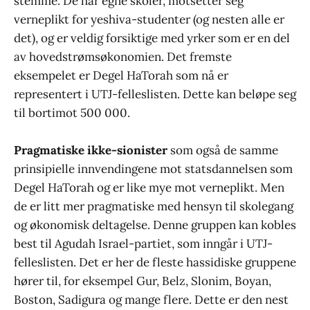
stemme. De har egne skoler, motsetter seg
verneplikt for yeshiva-studenter (og nesten alle er
det), og er veldig forsiktige med yrker som er en del
av hovedstrømsøkonomien. Det fremste
eksempelet er Degel HaTorah som nå er
representert i UTJ-felleslisten. Dette kan beløpe seg
til bortimot 500 000.
Pragmatiske ikke-sionister
som også de samme
prinsipielle innvendingene mot statsdannelsen som
Degel HaTorah og er like mye mot verneplikt. Men
de er litt mer pragmatiske med hensyn til skolegang
og økonomisk deltagelse. Denne gruppen kan kobles
best til Agudah Israel-partiet, som inngår i UTJ-
felleslisten. Det er her de fleste hassidiske gruppene
hører til, for eksempel Gur, Belz, Slonim, Boyan,
Boston, Sadigura og mange flere. Dette er den nest