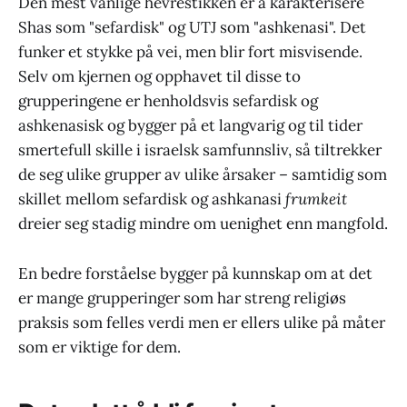
Den mest vanlige hevrestikken er å karakterisere
Shas som "sefardisk" og UTJ som "ashkenasi". Det
funker et stykke på vei, men blir fort misvisende.
Selv om kjernen og opphavet til disse to
grupperingene er henholdsvis sefardisk og
ashkenasisk og bygger på et langvarig og til tider
smertefull skille i israelsk samfunnsliv, så tiltrekker
de seg ulike grupper av ulike årsaker – samtidig som
skillet mellom sefardisk og ashkanasi
frumkeit
dreier seg stadig mindre om uenighet enn mangfold.
En bedre forståelse bygger på kunnskap om at det
er mange grupperinger som har streng religiøs
praksis som felles verdi men er ellers ulike på måter
som er viktige for dem.