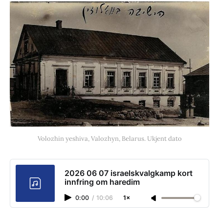
Volozhin yeshiva, Valozhyn, Belarus. Ukjent dato
2026 06 07 israelskvalgkamp kort
innfring om haredim
0:00
/
10:06
1×