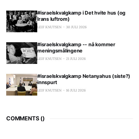
#israelskvalgkamp i Det hvite hus (og
Irans luftrom)
LEIF KNUTSEN
30 JULI 2026
#israelskvalgkamp -- nå kommer
meningsmålingene
LEIF KNUTSEN
21 JULI 2026
#israelskvalgkamp Netanyahus (siste?)
innspurt
LEIF KNUTSEN
16 JULI 2026
COMMENTS (
)