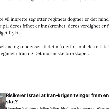
e vil innrette seg etter regimets dogmer er det mind
på; deres frihet er innskrenket, deres verdighet er 
iget frykt.
cisme og tendenser til det må derfor innbefatte tilt
 regimet i Iran og Det muslimske brorskapet.
Risikerer Israel at Iran-krigen tvinger frem e
stat?
Hvordan brikkene faller (eller ikke) kan ha mange uforuts