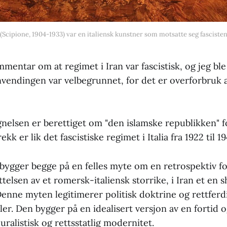
(Scipione, 1904-1933) var en italiensk kunstner som motsatte seg fascistene
mentar om at regimet i Iran var fascistisk, og jeg ble
nvendingen var velbegrunnet, for det er overforbruk 
nelsen er berettiget om "den islamske republikken" f
rekk er lik det fascistiske regimet i Italia fra 1922 til 1
bygger begge på en felles myte om en retrospektiv fo
ttelsen av et romersk-italiensk storrike, i Iran et en
enne myten legitimerer politisk doktrine og rettferdi
er. Den bygger på en idealisert versjon av en fortid 
luralistisk og rettsstatlig modernitet.