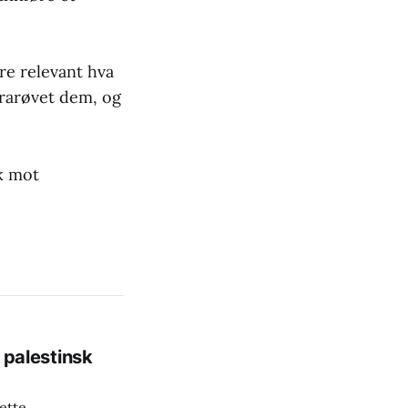
re relevant hva
frarøvet dem, og
ak mot
n palestinsk
ette