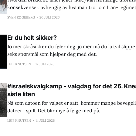
konsekvenser, avhengig av hva man tror om Iran-regimet
egentlige intensjoner
SVEN RØGEBERG
20 JULI 2026
Er du helt sikker?
Jo mer skråsikker du føler deg, jo mer må du la tvil slipp
seks spørsmål som hjelper deg med det.
LEIF KNUTSEN
17 JULI 2026
#israelskvalgkamp - valgdag for det 26. Kness
siste liten
Nå som datoen for valget er satt, kommer mange bevegeli
datoer i spill. Det blir mye å følge med på.
LEIF KNUTSEN
14 JULI 2026