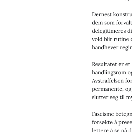
Dernest konstr
dem som forvalt
delegitimeres di
vold blir rutine
håndhever regime
Resultatet er e
handlingsrom og
Avstraffelsen fo
permanente, og
slutter seg til m
Fascisme betegne
forsøkte å prese
lettere å se på 