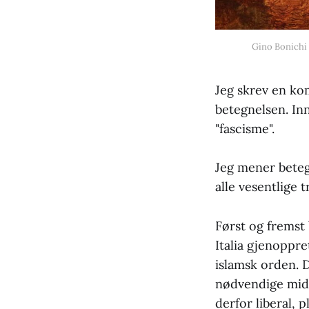
Gino Bonichi 
Jeg skrev en kom
betegnelsen. In
"fascisme".
Jeg mener beteg
alle vesentlige t
Først og fremst 
Italia gjenoppre
islamsk orden. D
nødvendige midl
derfor liberal, p