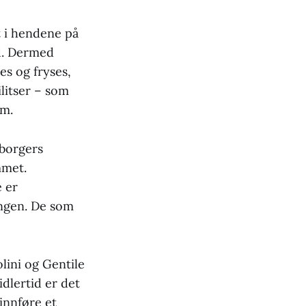
 i hendene på
rd. Dermed
es og fryses,
ilitser – som
em.
 borgers
mmet.
e er
ngen. De som
lini og Gentile
idlertid er det
innføre et