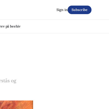
Sign in
Subscribe
rev på beehiv
orstås og