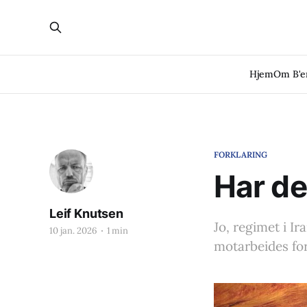
Hjem
Om B'
FORKLARING
Har de
Leif Knutsen
Jo, regimet i Ir
10 jan. 2026
1 min
motarbeides for