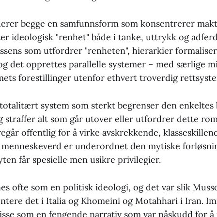
uerer begge en samfunnsform som konsentrerer makt
er ideologisk "renhet" både i tanke, uttrykk og adfe
ssens som utfordrer "renheten", hierarkier formaliser
 og det opprettes parallelle systemer – med særlige m
ts forestillinger utenfor ethvert troverdig rettsyst
t totalitært system som sterkt begrenser den enkeltes
 straffer alt som går utover eller utfordrer dette ro
regår offentlig for å virke avskrekkende, klasseskillen
 menneskeverd er underordnet den mytiske forløsni
yten får spesielle men usikre privilegier.
s ofte som en politisk ideologi, og det var slik Musso
ntere det i Italia og Khomeini og Motahhari i Iran. Im
disse som en fengende narrativ som var påskudd for å 