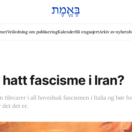
emet
Veiledning om publisering
Kalender
Bli engasjert
Arkiv av nyhetsb
 hatt fascisme i Iran?
an tilsvarer i all hovedsak fascismen i Italia og bør f
 det det er.