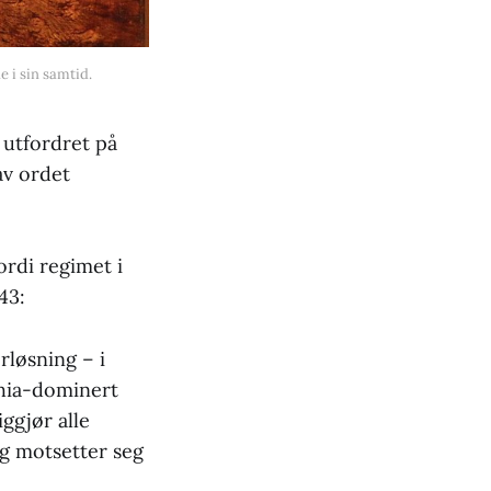
 i sin samtid.
 utfordret på
av ordet
ordi regimet i
943:
rløsning – i
 shia-dominert
ggjør alle
og motsetter seg