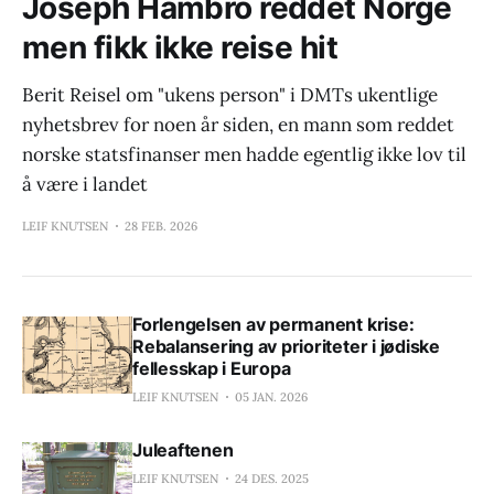
Joseph Hambro reddet Norge
men fikk ikke reise hit
Berit Reisel om "ukens person" i DMTs ukentlige
nyhetsbrev for noen år siden, en mann som reddet
norske statsfinanser men hadde egentlig ikke lov til
å være i landet
LEIF KNUTSEN
28 FEB. 2026
Forlengelsen av permanent krise:
Rebalansering av prioriteter i jødiske
fellesskap i Europa
LEIF KNUTSEN
05 JAN. 2026
Juleaftenen
LEIF KNUTSEN
24 DES. 2025