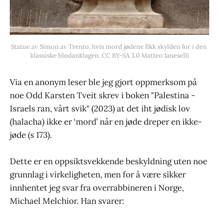
Statue av Simon av Trento, hvis mord jødene fikk skylden for i den 
klassiske blodanklagen. CC BY-SA 3.0 Matteo Ianeselli
Via en anonym leser ble jeg gjort oppmerksom på
noe Odd Karsten Tveit skrev i boken "Palestina -
Israels ran, vårt svik" (2023) at det iht jødisk lov
(halacha) ikke er ‘mord’ når en jøde dreper en ikke-
jøde (s 173).
Dette er en oppsiktsvekkende beskyldning uten noe
grunnlag i virkeligheten, men for å være sikker
innhentet jeg svar fra overrabbineren i Norge,
Michael Melchior. Han svarer: