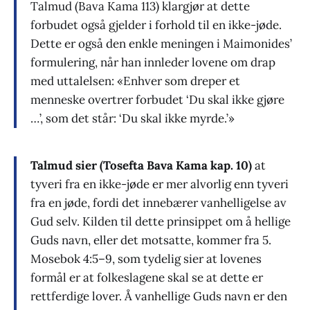
Talmud (Bava Kama 113) klargjør at dette
forbudet også gjelder i forhold til en ikke-jøde.
Dette er også den enkle meningen i Maimonides’
formulering, når han innleder lovene om drap
med uttalelsen: «Enhver som dreper et
menneske overtrer forbudet ‘Du skal ikke gjøre
…’, som det står: ‘Du skal ikke myrde.’»
Talmud sier (Tosefta Bava Kama kap. 10)
at
tyveri fra en ikke-jøde er mer alvorlig enn tyveri
fra en jøde, fordi det innebærer vanhelligelse av
Gud selv. Kilden til dette prinsippet om å hellige
Guds navn, eller det motsatte, kommer fra 5.
Mosebok 4:5–9, som tydelig sier at lovenes
formål er at folkeslagene skal se at dette er
rettferdige lover. Å vanhellige Guds navn er den