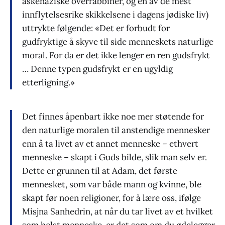
askenaziske overrabbiner, og en av de mest
innflytelsesrike skikkelsene i dagens jødiske liv)
uttrykte følgende: «Det er forbudt for
gudfryktige å skyve til side menneskets naturlige
moral. For da er det ikke lenger en ren gudsfrykt
… Denne typen gudsfrykt er en ugyldig
etterligning.»
Det finnes åpenbart ikke noe mer støtende for
den naturlige moralen til anstendige mennesker
enn å ta livet av et annet menneske – ethvert
menneske – skapt i Guds bilde, slik man selv er.
Dette er grunnen til at Adam, det første
mennesket, som var både mann og kvinne, ble
skapt før noen religioner, for å lære oss, ifølge
Misjna Sanhedrin, at når du tar livet av et hvilket
som helst menneske, er det som om du ødelegger