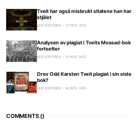
Tveit har også misbrukt sitatene han har
stjålet
LEIF KNUTSEN
27 NOV. 2025
Analysen av plagiat i Tveits Mossad-bok
fortsetter
LEIF KNUTSEN
21 NOV. 2025
Drev Odd Karsten Tveit plagiat i sin siste
bok?
LEIF KNUTSEN
14 NOV. 2025
COMMENTS (
)