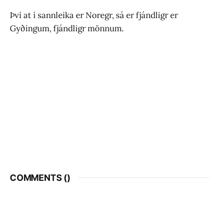
Því at í sannleika er Noregr, sá er fjándligr er
Gyðingum, fjándligr mönnum.
COMMENTS (
)