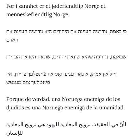
For i sannhet er et jødefiendtlig Norge et
menneskefiendtlig Norge.
כי באמת, נורווגיה העוינת את היהודים היא נורווגיה העוינת את
האדם
שבאמת, נורווגיה שהיא שונאת יהודים, שונאת היא את הבריות
ווײַל אין אמתן, אַ נאָרוועגיע וואָס איז פֿײַנטלעך צו ייִדן, איז
פֿײַנטלעך צום מענטש
Porque de verdad, una Noruega enemiga de los
djudiós es una Noruega enemiga de la umanidad
لأنّ في الحقيقة، نرويج المعادية لليهود هي نرويج المعادية
للإنسان