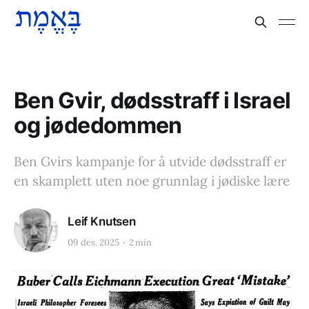
Ben Gvir, dødsstraff i Israel
og jødedommen
Ben Gvirs kampanje for å utvide dødsstraff er
en skamplett uten noe grunnlag i jødiske lære
Leif Knutsen
09 des. 2025
2 min