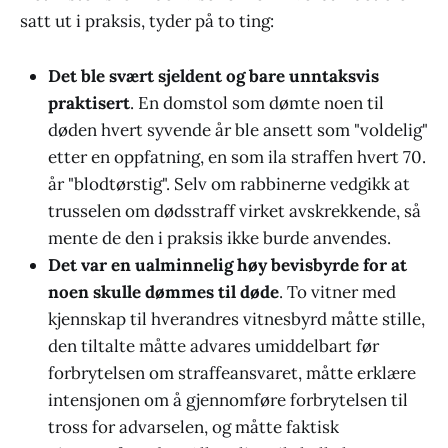
satt ut i praksis, tyder på to ting:
Det ble svært sjeldent og bare unntaksvis
praktisert
. En domstol som dømte noen til
døden hvert syvende år ble ansett som "voldelig"
etter en oppfatning, en som ila straffen hvert 70.
år "blodtørstig". Selv om rabbinerne vedgikk at
trusselen om dødsstraff virket avskrekkende, så
mente de den i praksis ikke burde anvendes.
Det var en ualminnelig høy bevisbyrde for at
noen skulle dømmes til døde
. To vitner med
kjennskap til hverandres vitnesbyrd måtte stille,
den tiltalte måtte advares umiddelbart før
forbrytelsen om straffeansvaret, måtte erklære
intensjonen om å gjennomføre forbrytelsen til
tross for advarselen, og måtte faktisk