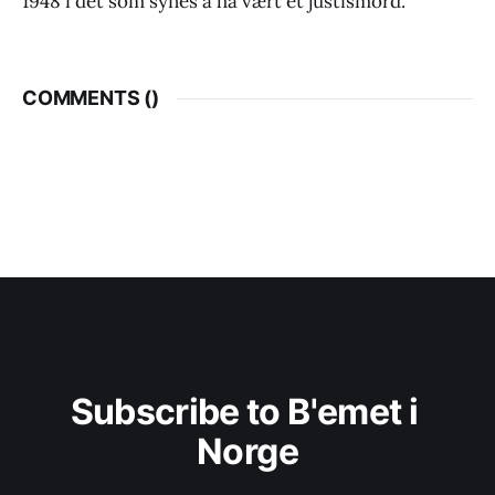
1948 i det som synes å ha vært et justismord.
COMMENTS (
)
Subscribe to B'emet i 
Norge