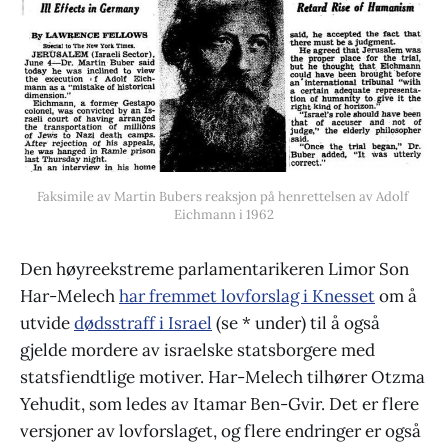
Faksimile av Martin Bubers reaksjon på henrettelsen av Adolf 
Eichmann i 1962
Den høyreekstreme parlamentarikeren Limor Son
Har-Melech
har fremmet lovforslag i Knesset
om å
utvide
dødsstraff i Israel
(se * under) til å også
gjelde mordere av israelske statsborgere med
statsfiendtlige motiver. Har-Melech tilhører Otzma
Yehudit, som ledes av Itamar Ben-Gvir. Det er flere
versjoner av lovforslaget, og flere endringer er også