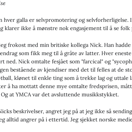
lse
hver galla er selvpromotering og selvforherligelse. In
 klarer ikke å mønstre nok engasjement til å se folk p
jeg frokost med min britiske kollega Nick. Han hadde 
ndrag som fikk meg til å gråte av latter. Hver eneste
t ned. Nick omtalte fesjået som "farcical" og "sycoph
gen bestående av kjendiser med det til felles at de sto
tball, klønet til enkle ting som å trekke lag og uttale
ter å ha mottatt denne mye omtalte fredsprisen, mått
 Og at YMCA var det avsluttende musikkstykket.
Nicks beskrivelser, angret jeg på at jeg ikke så sendi
eg alltid angrer på i ettertid. Jeg sjekket norske medi