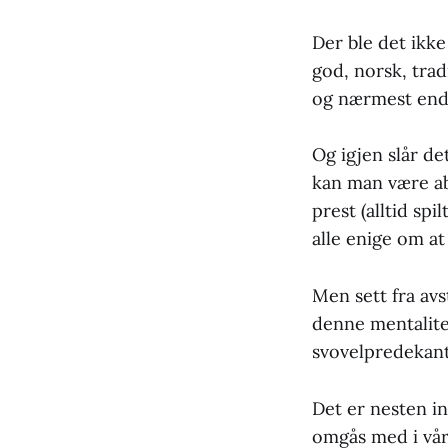
Der ble det ikke
god, norsk, trad
og nærmest ende
Og igjen slår d
kan man være abs
prest (alltid spi
alle enige om a
Men sett fra avs
denne mentalitet
svovelpredekant
Det er nesten i
omgås med i våre