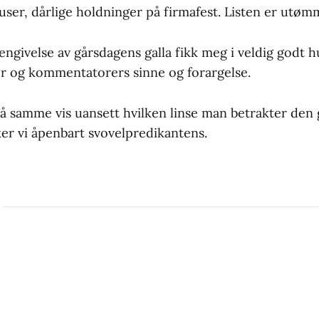
er, dårlige holdninger på firmafest. Listen er utømm
jengivelse av gårsdagens galla fikk meg i veldig godt 
er og kommentatorers sinne og forargelse.
på samme vis uansett hvilken linse man betrakter den
er vi åpenbart svovelpredikantens.