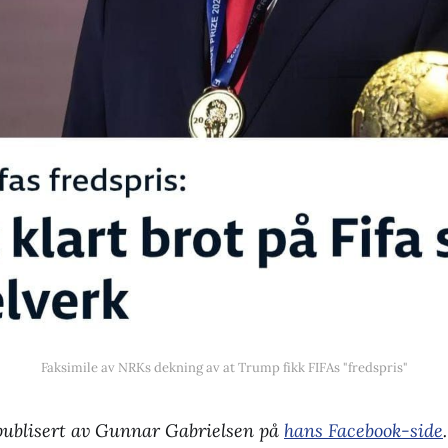
Faksimile av NRKs dekning av at Trump fikk FIFAs "fredspris"
 publisert av Gunnar Gabrielsen på
hans Facebook-side