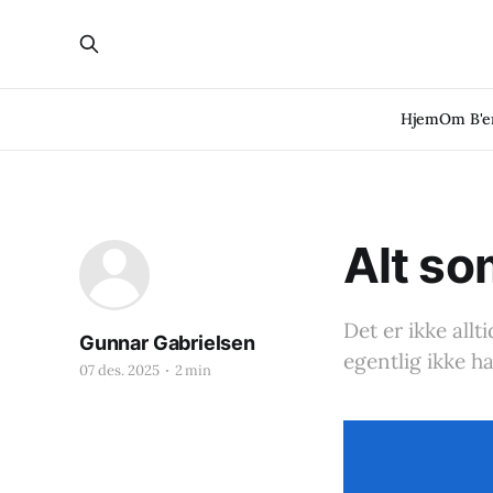
Hjem
Om B'
Alt so
Det er ikke allt
Gunnar Gabrielsen
egentlig ikke ha
07 des. 2025
2 min