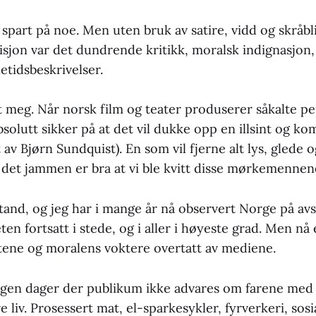
 spart på noe. Men uten bruk av satire, vidd og skråbli
isjon var det dundrende kritikk, moralsk indignasjon,
tidsbeskrivelser.
et meg. Når norsk film og teater produserer såkalte p
olutt sikker på at det vil dukke opp en illsint og k
lt av Bjørn Sundquist). En som vil fjerne alt lys, glede 
t det jammen er bra at vi ble kvitt disse mørkemennen
tand, og jeg har i mange år nå observert Norge på avs
en fortsatt i stede, og i aller i høyeste grad. Men nå 
ene og moralens voktere overtatt av mediene.
ngen dager der publikum ikke advares om farene med a
 liv. Prosessert mat, el-sparkesykler, fyrverkeri, sosi