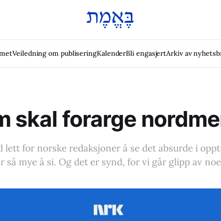
emet
Veiledning om publisering
Kalender
Bli engasjert
Arkiv av nyhetsb
m skal forarge nordm
id lett for norske redaksjoner å se det absurde i op
r så mye å si. Og det er synd, for vi går glipp av noe