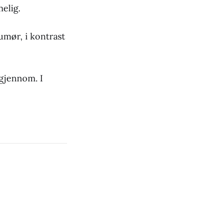
elig.
humør, i kontrast
 gjennom. I