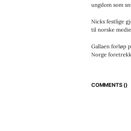
ungdom som snus
Nicks festlige g
til norske medi
Gallaen forløp 
Norge foretrekk
COMMENTS (
)