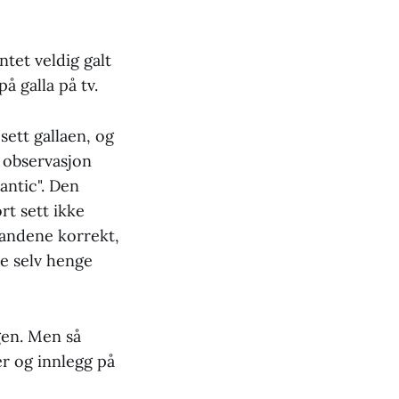
tet veldig galt
å galla på tv.
sett gallaen, og
 observasjon
antic". Den
rt sett ikke
 landene korrekt,
e selv henge
ngen. Men så
er og innlegg på