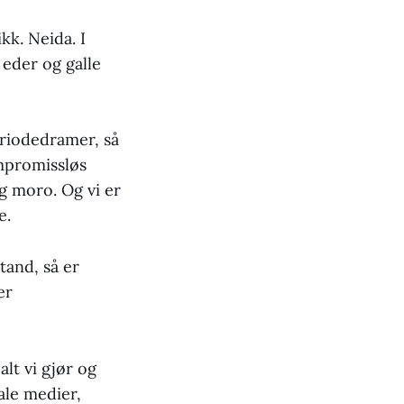
kk. Neida. I
 eder og galle
eriodedramer, så
ompromissløs
og moro. Og vi er
e.
tand, så er
er
lt vi gjør og
ale medier,