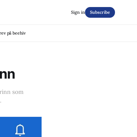
Sign in
Subscribe
rev på beehiv
enn
ptrinn som
.